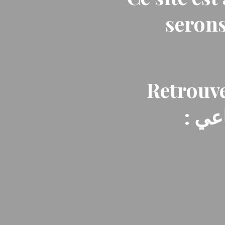
serons
Retrouve
: ي